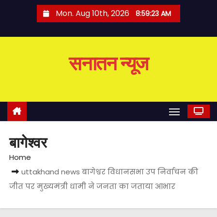
S
Mon. Aug 10th, 2026
8:59:23 AM
k
i
p
सनातन न्यूज
t
o
c
o
n
t
बागेश्वर
e
n
Home
t
uttakhand news बागेश्वर विधानसभा उप निर्वाचन की
जीत पर मुख्यमंत्री धामी ने जनता का जताया आभार