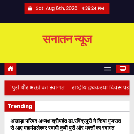
S
Sat. Aug 8th, 2026
4:39:25 PM
k
i
p
सनातन न्यूज
t
o
c
o
n
t
e
ी और भक्तों का स्वागत
राष्ट्रीय हथकरघा दिवस पर उत्कृष्ट ब
n
t
Trending
अखाड़ा परिषद अध्यक्ष श्रीमहंत डा.रविंद्रपुरी ने किया गुजरात
से आए महामंडलेश्वर स्वामी कुर्षी पुरी और भक्तों का स्वागत