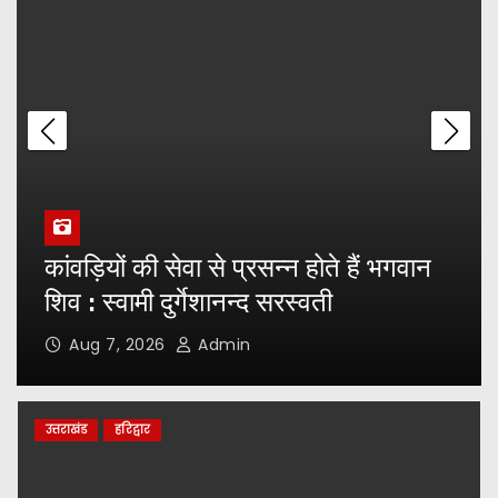
राज्य स्तरीय शतरंज प्रतियोगिता के विजेता खिलाड़ियों का
श्रीमहंत डॉ. रविन्द्र पुरी ने किया सम्मान
जीवन में सदैव विद्यार्थी बने रहें, तभी ज्ञान और संस्कार का
विकास संभव : श्रीमहंत डॉ. रविंद्र पुरी
श्रीमहंत डॉ. रविंद्र पुरी महाराज से मिले विधायक आदेश चौहान
व भाजयुमो प्रदेश मंत्री आर्यन देव उनियाल, लिया आशीर्वाद
कांवड़ियों की सेवा से प्रसन्न होते हैं भगवान
शिव : स्वामी दुर्गेशानन्द सरस्वती
गुरु पूर्णिमा पर श्री तुलसी मानस मंदिर में उमड़ा आस्था का
Aug 7, 2026
Admin
सैलाब, गुरु चरण पूजन कर लिया आशीर्वाद
उत्तराखंड
हरिद्वार