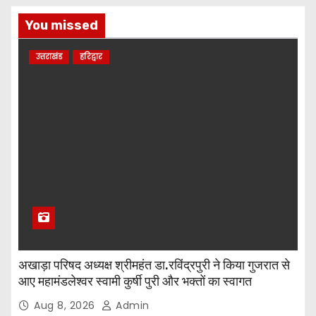
t
You missed
s
उत्तराखंड
हरिद्वार
p
a
g
i
n
a
t
अखाड़ा परिषद अध्यक्ष श्रीमहंत डा.रविंद्रपुरी ने किया गुजरात से
i
आए महामंडलेश्वर स्वामी कुर्षी पुरी और भक्तों का स्वागत
o
Aug 8, 2026
Admin