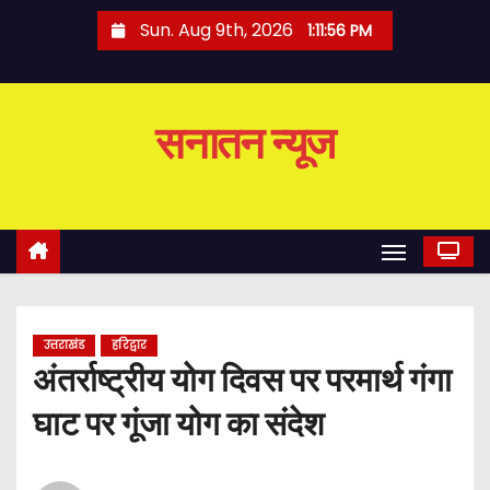
S
Sun. Aug 9th, 2026
1:11:57 PM
k
i
p
सनातन न्यूज
t
o
c
o
n
t
e
उत्तराखंड
हरिद्वार
n
अंतर्राष्ट्रीय योग दिवस पर परमार्थ गंगा
t
घाट पर गूंजा योग का संदेश