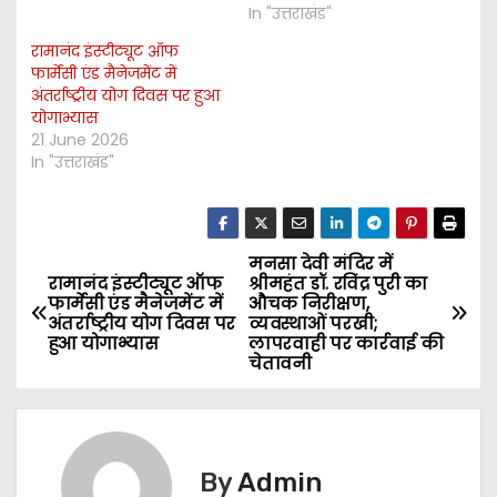
In "उत्तराखंड"
रामानंद इंस्टीट्यूट ऑफ
फार्मेसी एंड मैनेजमेंट में
अंतर्राष्ट्रीय योग दिवस पर हुआ
योगाभ्यास
21 June 2026
In "उत्तराखंड"
मनसा देवी मंदिर में
P
रामानंद इंस्टीट्यूट ऑफ
श्रीमहंत डॉ. रविंद्र पुरी का
फार्मेसी एंड मैनेजमेंट में
औचक निरीक्षण,
o
अंतर्राष्ट्रीय योग दिवस पर
व्यवस्थाओं परखी;
हुआ योगाभ्यास
लापरवाही पर कार्रवाई की
s
चेतावनी
t
n
By
Admin