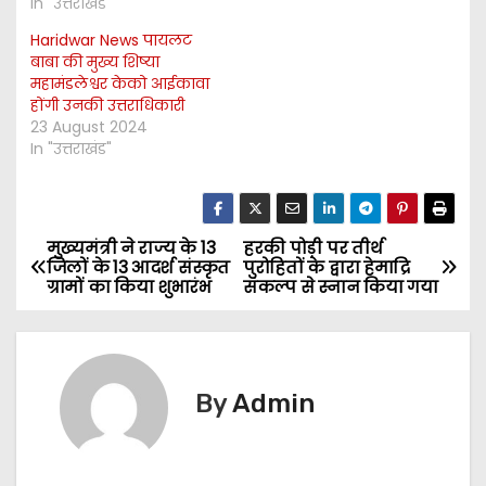
In "उत्तराखंड"
Haridwar News पायलट
बाबा की मुख्य शिष्या
महामंडलेश्वर केको आईकावा
होंगी उनकी उत्तराधिकारी
23 August 2024
In "उत्तराखंड"
मुख्यमंत्री ने राज्य के 13
हरकी पोड़ी पर तीर्थ
P
जिलों के 13 आदर्श संस्कृत
पुरोहितों के द्वारा हेमाद्रि
ग्रामों का किया शुभारंभ
संकल्प से स्नान किया गया
o
s
t
By
Admin
n