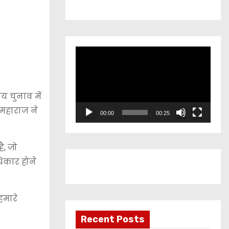
V
i
d
e
ाय चुनाव में
o
ी महाराज ने
00:00
00:25
P
l
ै, जो
a
िकार होने
y
e
r
हमारे
Recent Posts