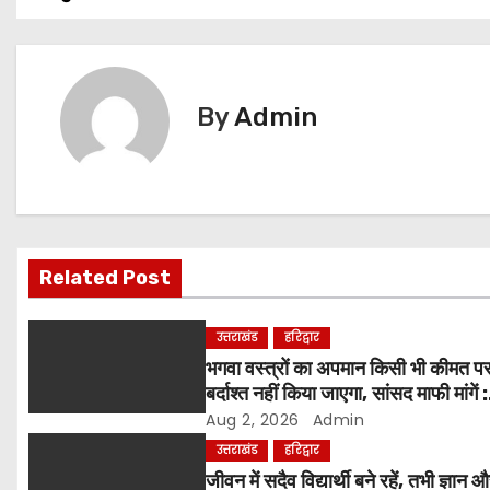
o
s
t
By
Admin
n
a
v
Related Post
i
g
उत्तराखंड
हरिद्वार
भगवा वस्त्रों का अपमान किसी भी कीमत प
a
बर्दाश्त नहीं किया जाएगा, सांसद माफी मांगें :
श्रीमहंत डॉ. रविंद्र पुरी महाराज
Aug 2, 2026
Admin
t
उत्तराखंड
हरिद्वार
i
जीवन में सदैव विद्यार्थी बने रहें, तभी ज्ञान 