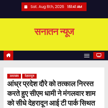
S
Sat. Aug 8th, 2026
1:51:42 AM
k
i
p
सनातन न्यूज
t
o
c
o
n
t
e
उत्तराखंड
देहारादून
n
आंध्र प्रदेश दौरे को तत्काल निरस्त
t
करते हुए सीएम धामी ने मंगलवार शाम
को सीधे देहरादून आई टी पार्क सिथत