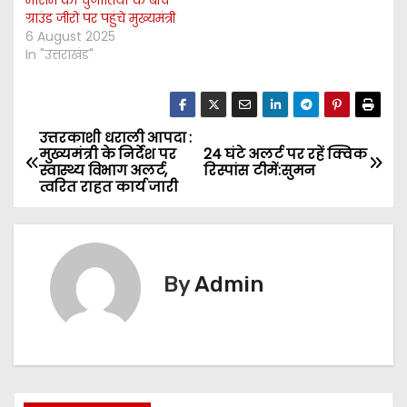
मौसम की चुनौतियों के बीच
ग्राउंड जीरो पर पहुंचे मुख्यमंत्री
6 August 2025
In "उत्तराखंड"
उत्तरकाशी धराली आपदा :
P
मुख्यमंत्री के निर्देश पर
24 घंटे अलर्ट पर रहें क्विक
स्वास्थ्य विभाग अलर्ट,
रिस्पांस टीमें:सुमन
o
त्वरित राहत कार्य जारी
s
t
By
Admin
n
a
v