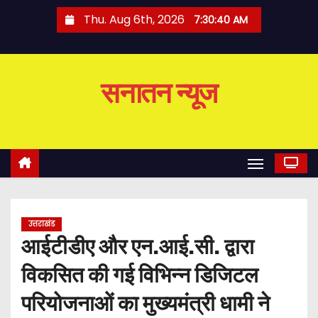
S
Thu. Aug 6th, 2026
7:30:41 AM
k
i
p
सनातन न्यूज
t
o
c
o
n
t
e
उत्तराखंड
n
आईटीडीए और एन.आई.सी. द्वारा
t
विकसित की गई विभिन्न डिजिटल
परियोजनाओं का मुख्यमंत्री धामी ने