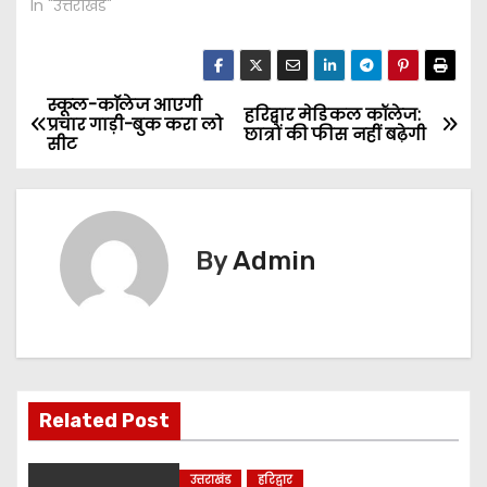
In "उत्तराखंड"
स्कूल-काॅलेज आएगी
P
हरिद्वार मेडिकल कॉलेज:
प्रचार गाड़ी-बुक करा लो
छात्रों की फीस नहीं बढ़ेगी
सीट
o
s
t
By
Admin
n
a
v
Related Post
i
g
उत्तराखंड
हरिद्वार