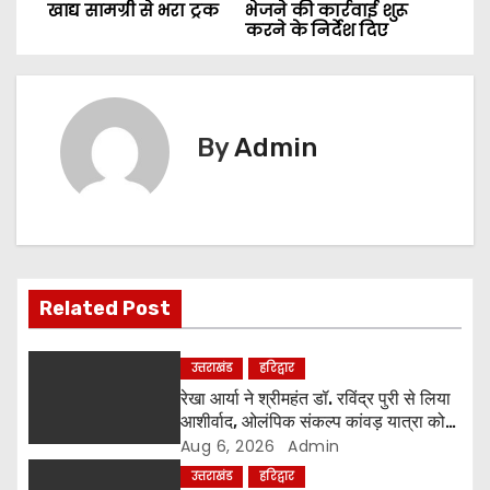
o
खाद्य सामग्री से भरा ट्रक
भेजने की कार्रवाई शुरू
करने के निर्देश दिए
s
t
n
By
Admin
a
v
i
Related Post
g
a
उत्तराखंड
हरिद्वार
रेखा आर्या ने श्रीमहंत डॉ. रविंद्र पुरी से लिया
t
आशीर्वाद, ओलंपिक संकल्प कांवड़ यात्रा को
मिला संतों का समर्थन
Aug 6, 2026
Admin
i
उत्तराखंड
हरिद्वार