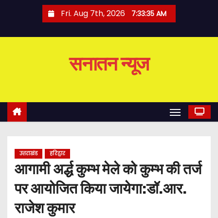
S
Fri. Aug 7th, 2026
7:33:36 AM
k
i
p
सनातन न्यूज
t
o
c
o
n
t
e
उत्तराखंड
हरिद्वार
n
आगामी अर्द्ध कुम्भ मेले को कुम्भ की तर्ज
t
पर आयोजित किया जायेगा:डॉ.आर.
राजेश कुमार