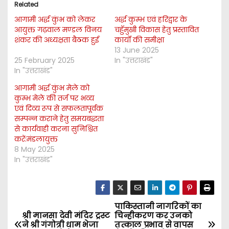
Related
आगामी अर्द्ध कुंभ को लेकर
अर्द्ध कुम्भ एवं हरिद्वार के
आयुक्त गढ़वाल मण्डल विनय
चहुॅमुखी विकास हेतु प्रस्तावित
शंकर की अध्यक्षता बैठक हुई
कार्यों की समीक्षा
13 June 2025
25 February 2025
In "उत्तराखंड"
In "उत्तराखंड"
आगामी अर्द्ध कुंभ मेले को
कुम्भ मेले की तर्ज पर भव्य
एवं दिव्य रूप से सफलतापूर्वक
सम्पन्न कराने हेतु समयबद्धता
से कार्यवाही करना सुनिश्चित
करें:मंडलायुक्त
8 May 2025
In "उत्तराखंड"
पाकिस्तानी नागरिकों का
P
श्री मानसा देवी मंदिर ट्रस्ट
चिन्हीकरण कर उनको
ने श्री गंगोत्री धाम भेजा
तत्काल प्रभाव से वापस