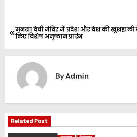
P
मनसा देवी मंदिर में प्रदेश और देश की खुशहाली 
लिए विशेष अनुष्ठान प्रारंभ
o
s
t
By
Admin
n
a
v
i
Related Post
g