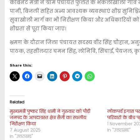
कैबिनेट मंत्री ने ग्राम पंचायत फुलेत के भैंकलीखाला गांव
पानी, बिजली सहित अन्य आवश्यक व्यवस्थाएं शीघ्र सुनिश्चित 
सुवाखोली मार्ग का भी निरीक्षण किया और अधिकारियों को न
शीघ्रता से पूरा किया जाए।
भ्रमण के दौरान जिला पंचायत सदस्य वीर सिंह चौहान, अ
पाठक, तहसीलदार चमन सिंह, लोनिवि, सिंचाई, पेयजल, कृषि, 
Share this:
Related
मुख्यमंत्री पुष्कर सिंह धामी ने गुरुवार को पौड़ी
लोकपर्व इगास पर र
जनपद के आपदाग्रस्त क्षेत्र सैंजी का स्थलीय
परिवारों के बीच पहु
निरीक्षण किया
1 November 20
7 August 2025
In "उत्तराखंड"
In "उत्तराखंड"