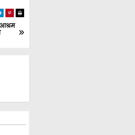
म आश्रम
स