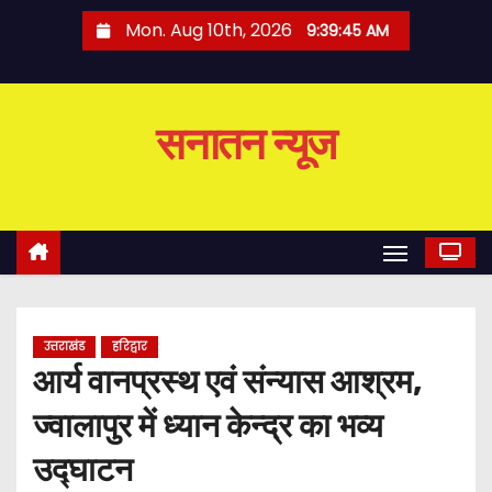
S
Mon. Aug 10th, 2026
9:39:46 AM
k
i
p
सनातन न्यूज
t
o
c
o
n
t
e
उत्तराखंड
हरिद्वार
n
आर्य वानप्रस्थ एवं संन्यास आश्रम,
t
ज्वालापुर में ध्यान केन्द्र का भव्य
उद्घाटन