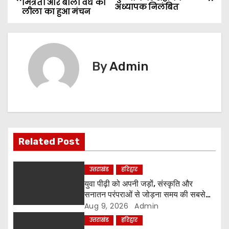
मित्रता और बाली वध की
o
अध्यापक निलंबित
लीला का हुआ मंचन
s
t
By
Admin
n
a
v
i
Related Post
g
उत्तराखंड
हरिद्वार
a
युवा पीढ़ी को अपनी जड़ों, संस्कृति और
सनातन परंपराओं से जोड़ना समय की सबसे
t
बड़ी आवश्यकता-श्रीमहंत रविंद्रपुरी
Aug 9, 2026
Admin
उत्तराखंड
हरिद्वार
i