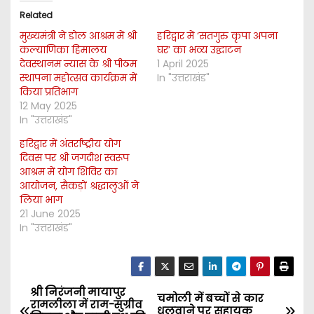
Related
मुख्यमंत्री ने डोल आश्रम में श्री
हरिद्वार में ‘सतगुरु कृपा अपना
कल्याणिका हिमालय
घर’ का भव्य उद्घाटन
देवस्थानम न्यास के श्री पीठम
1 April 2025
स्थापना महोत्सव कार्यक्रम में
In "उत्तराखंड"
किया प्रतिभाग
12 May 2025
In "उत्तराखंड"
हरिद्वार में अंतर्राष्ट्रीय योग
दिवस पर श्री जगदीश स्वरूप
आश्रम में योग शिविर का
आयोजन, सैकड़ों श्रद्धालुओं ने
लिया भाग
21 June 2025
In "उत्तराखंड"
श्री निरंजनी मायापुर
P
चमोली में बच्चों से कार
रामलीला में राम-सुग्रीव
धुलवाने पर सहायक