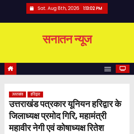
S
Sat. Aug 8th, 2026
1:13:02 PM
k
i
p
सनातन न्यूज
t
o
c
o
n
t
e
उत्तराखंड
हरिद्वार
n
उत्तराखंड पत्रकार यूनियन हरिद्वार के
t
जिलाध्यक्ष प्रमोद गिरि, महामंत्री
महावीर नेगी एवं कोषाध्यक्ष रितेश