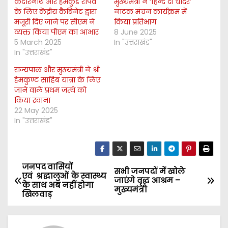
केदारनाथ और हेमकुंड रोपवे
मुख्यमंत्री ने ‘हिन्द दी चादर’
के लिए केंद्रीय कैबिनेट द्वारा
नाटक मंचन कार्यक्रम में
मंजूरी दिए जाने पर सीएम ने
किया प्रतिभाग
व्यक्त किया पीएम का आभार
8 June 2025
5 March 2025
In "उत्तराखंड"
In "उत्तराखंड"
राज्यपाल और मुख्यमंत्री ने श्री
हेमकुण्ट साहिब यात्रा के लिए
जाने वाले प्रथम जत्थे को
किया रवाना
22 May 2025
In "उत्तराखंड"
जनपद वासियों
P
सभी जनपदों में खोले
एवं श्रद्धालुओं के स्वास्थ्य
जाएंगे वृद्ध आश्रम –
के साथ अब नहीं होगा
o
मुख्यमंत्री
खिलवाड़
s