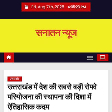
S
Fri. Aug 7th, 2026
4:05:23 PM
k
i
p
सनातन न्यूज
t
o
c
o
n
t
e
उत्तराखंड
n
उत्तराखंड में देश की सबसे बड़ी रोपवे
t
परियोजना की स्थापना की दिशा में
ऐतिहासिक कदम