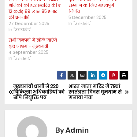
श्रमिकों को हस्तान्तरित की ₹
सम्मान के लिए महत्वपूर्ण
12 करोड़ 89 लाख 85 हजार
निर्णय
की धनराशि
5 December 2025
27 December 2025
In "उत्तराखंड"
In "उत्तराखंड"
सभी जनपदों में खोले जाएंगे
वृद्ध आश्रम – मुख्यमंत्री
4 September 2025
In "उत्तराखंड"
मुख्यमंत्री धामी ने 220
भारत माता मंदिर में 79वां
P
चिकित्सा अधिकारियों को
स्वतंत्रता दिवस धूमधाम से
सौंपे नियुक्ति पत्र
मनाया गया
o
s
t
By
Admin