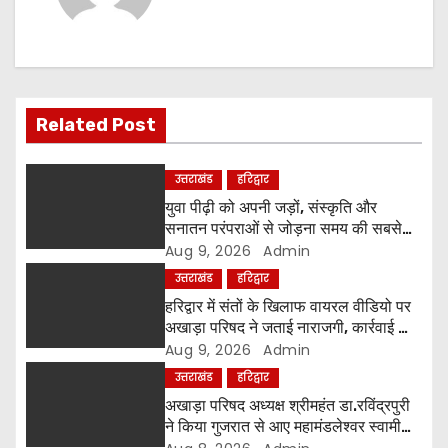
n
a
v
Related Post
i
g
उत्तराखंड
हरिद्वार
युवा पीढ़ी को अपनी जड़ों, संस्कृति और
a
सनातन परंपराओं से जोड़ना समय की सबसे
बड़ी आवश्यकता-श्रीमहंत रविंद्रपुरी
Aug 9, 2026
Admin
t
उत्तराखंड
हरिद्वार
i
हरिद्वार में संतों के खिलाफ वायरल वीडियो पर
अखाड़ा परिषद ने जताई नाराजगी, कार्रवाई की
o
चेतावनी दी
Aug 9, 2026
Admin
उत्तराखंड
हरिद्वार
n
अखाड़ा परिषद अध्यक्ष श्रीमहंत डा.रविंद्रपुरी
ने किया गुजरात से आए महामंडलेश्वर स्वामी
कुर्षी पुरी और भक्तों का स्वागत