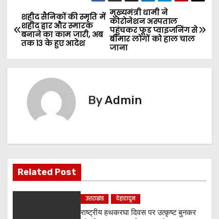
मुख्यमंत्री धामी ने
P
शहीद सैनिकों की स्मृति में
कोरोनेशन अस्पताल
शहीद द्वार और स्मारक
पहुंचकर फूड प्वाइजनिंग से
o
बनाने का काम जारी, अब
बीमार लोगों को हाल चाल
तक 13 के हुए आदेश
जाना
s
t
n
By
Admin
a
v
i
Related Post
g
a
उत्तराखंड
देहारादून
राष्ट्रीय हथकरघा दिवस पर उत्कृष्ट बुनकर