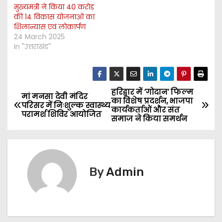
मुख्यमंत्री ने किया 40 करोड़
की 14 विकास योजनाओं का
शिलान्यास एवं लोकार्पण
24 March 2025
In "उत्तराखंड"
हरिद्वार में ‘गोदान’ फिल्म
P
मां मनसा देवी मंदिर
का विशेष प्रदर्शन, भाजपा
परिसर में निःशुल्क स्वास्थ्य
कार्यकर्ताओं और संत
o
परामर्श शिविर आयोजित
समाज ने किया समर्थन
s
t
By
Admin
n
a