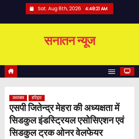
S
Sat. Aug 8th, 2026
4:48:22 AM
k
i
p
सनातन न्यूज
t
o
c
o
n
t
e
उत्तराखंड
हरिद्वार
n
एसपी जितेन्द्र मेहरा की अध्यक्षता में
t
सिडकुल इंडस्ट्रियल एसोसिएशन एवं
सिडकुल ट्रक ओनर वेलफेयर