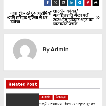
शारदीय कांवड/
P
जुआ खेल रहे 04 आरोपियों
महाशिवरात्रि मेला पर्व
को हरिद्वार पुलिस ने धर
2025 हेतु हरिद्वार शहर का
o
दबोचा
यातायात प्लान
s
t
By
Admin
n
a
v
i
Related Post
g
उत्तराखंड
देहारादून
a
राष्ट्रीय हथकरघा दिवस पर उत्कृष्ट बुनकर