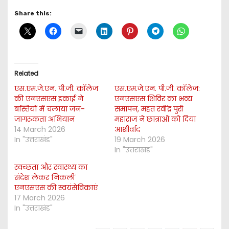
Share this:
Related
एस.एम.जे.एन. पी.जी. कॉलेज
एस.एम.जे.एन. पी.जी. कॉलेज:
की एनएसएस इकाई ने
एनएसएस शिविर का भव्य
बस्तियों में चलाया जन-
समापन, महंत रवींद्र पुरी
जागरूकता अभियान
महाराज ने छात्राओं को दिया
14 March 2026
आशीर्वाद
In "उत्तराखंड"
19 March 2026
In "उत्तराखंड"
स्वच्छता और स्वास्थ्य का
संदेश लेकर निकलीं
एनएसएस की स्वयंसेविकाएं
17 March 2026
In "उत्तराखंड"