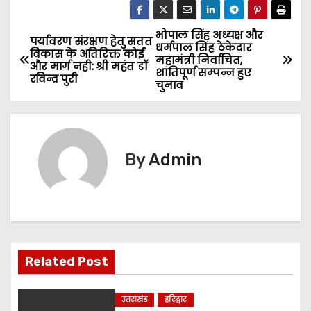
भोपाल सिंह अध्यक्ष और
P
पर्यावरण संरक्षण हेतु सतत
धर्मपाल सिंह ठेकेदार
विकास के अतिरिक्त कोई
महामंत्री निर्वाचित,
o
और मार्ग नही: श्री महंत डॉ
शांतिपूर्ण सम्पन्न हुए
रविन्द्र पुरी
चुनाव
s
t
n
By
Admin
a
v
i
Related Post
g
a
उत्तराखंड
हरिद्वार