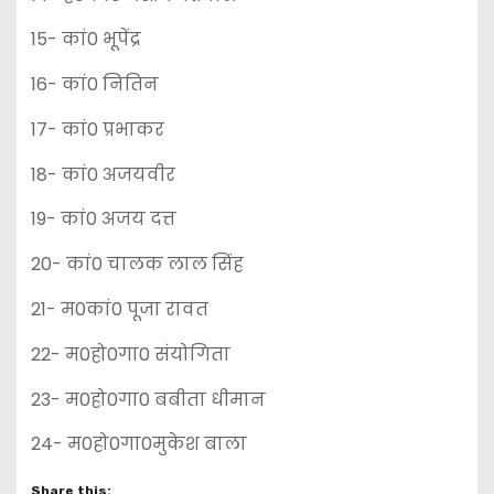
15- कां0 भूपेंद्र
16- कां0 नितिन
17- कां0 प्रभाकर
18- कां0 अजयवीर
19- कां0 अजय दत्त
20- कां0 चालक लाल सिंह
21- म0कां0 पूजा रावत
22- म0हो0गा0 संयोगिता
23- म0हो0गा0 बबीता धीमान
24- म0हो0गा0मुकेश बाला
Share this: