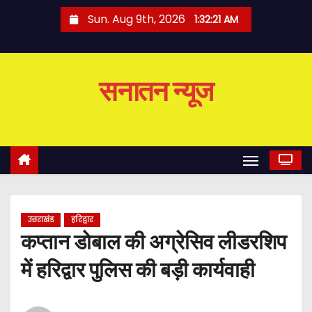
S
Sun. Aug 9th, 2026
1:32:22 AM
k
i
p
सनातन न्यूज
t
o
c
o
n
t
e
उत्तराखंड
हरिद्वार
n
कप्तान डोबाल की अग्रेसिव लीडरशिप
t
में हरिद्वार पुलिस की बड़ी कार्यवाही