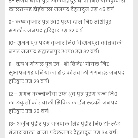
8- संजय थापा पुत्र लालबहादूर थापा नि० बालकुवारी
लालतप्पड डोईवाला जनपद देहरादुन उम्र 45 वर्ष
9- कृष्णकुमार पुत्र स्व० पुरण दास नि० तांशीपुर
मंगलौर जनपद हरि‌द्वार उम्र 32 वर्ष
10- शुभम पुत्र पदम कुमार नि० किशनपुरा कोतवाली
नगर जनपद सहारनपुर उ0प्र0 उम्र 32 वर्ष।
11- ऋषभ गोयल पुत्र स्व- श्री ब्रिजेश गोयल नि०
सुभाषनगर पनियाला रोड कोतवाली गंगनहर जनपद
हरिद्वार उम्र 29 वर्ष।
12 – अमन कन्नोजीया उर्फ ध्रुव पुत्र पुरण चन्द नि०
लालकुर्ती कोतवाली सिविल लाईन रुडकी जनपद
हरि‌द्वार उम्र 25 वर्ष।
13- अर्जुन पुंडीर पुत्र गजपाल सिंह पुंडीर नि० टी-स्टेट
बंजारावाला थाना पटेलनगर देहरादून उम्र 34 वर्ष।