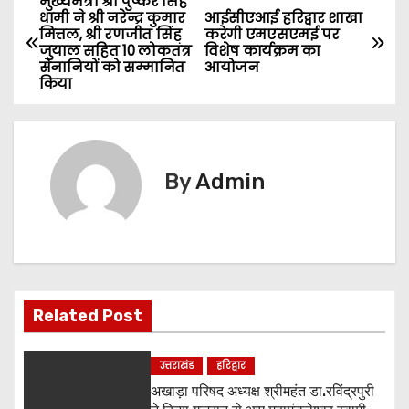
मुख्यमंत्री श्री पुष्कर सिंह
P
धामी ने श्री नरेन्द्र कुमार
आईसीएआई हरिद्वार शाखा
मित्तल, श्री रणजीत सिंह
करेगी एमएसएमई पर
o
जुयाल सहित 10 लोकतंत्र
विशेष कार्यक्रम का
सेनानियों को सम्मानित
आयोजन
s
किया
t
n
By
Admin
a
v
i
g
Related Post
a
उत्तराखंड
हरिद्वार
t
अखाड़ा परिषद अध्यक्ष श्रीमहंत डा.रविंद्रपुरी