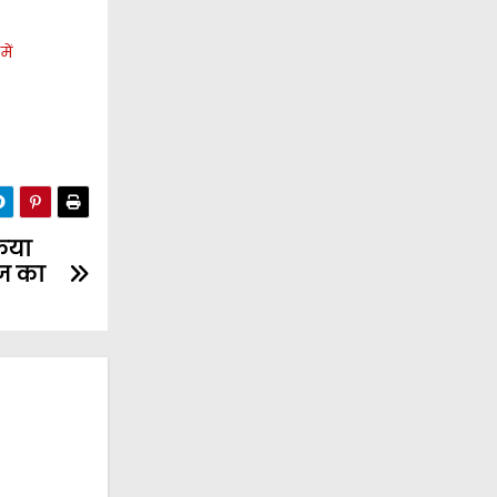
में
िया
ाज का