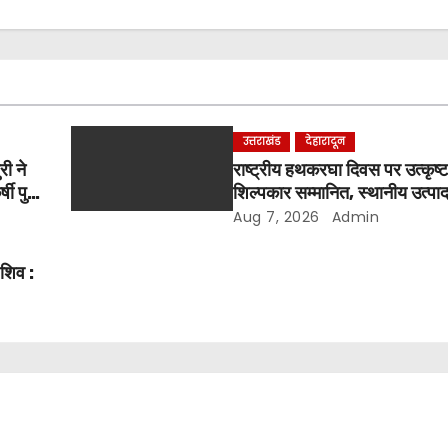
उत्तराखंड
देहारादून
री ने
राष्ट्रीय हथकरघा दिवस पर उत्कृष
षी पुरी
शिल्पकार सम्मानित, स्थानीय उत्पा
आह्वान
Aug 7, 2026
Admin
 शिव :