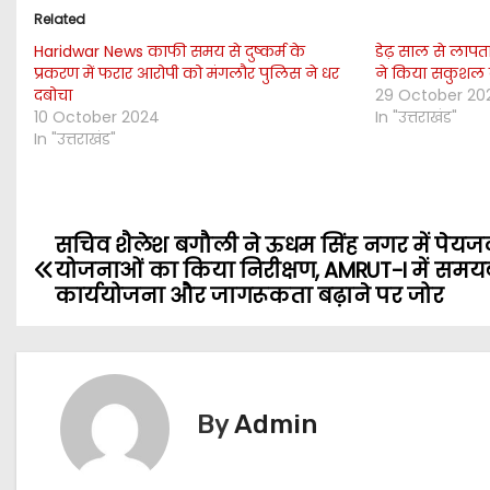
Related
Haridwar News काफी समय से दुष्कर्म के
डेढ़ साल से लापत
प्रकरण में फरार आरोपी को मंगलौर पुलिस ने धर
ने किया सकुशल 
दबोचा
29 October 20
10 October 2024
In "उत्तराखंड"
In "उत्तराखंड"
सचिव शैलेश बगौली ने ऊधम सिंह नगर में पेय
P
योजनाओं का किया निरीक्षण, AMRUT-I में समयब
o
कार्ययोजना और जागरूकता बढ़ाने पर जोर
s
t
By
Admin
n
a