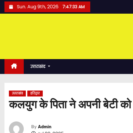
S
Sun. Aug 9th, 2026
7:47:34 AM
k
i
p
t
o
c
o
उत्तराखंड
n
t
e
उत्तराखंड
हरिद्वार
n
कलयुग के पिता ने अपनी बेटी को 
t
By
Admin