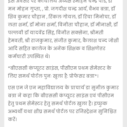
इस अवसर पर कार्यालय अध्यक्ष श्मोहन चन्द्र पांडे, डॉ
मन मोहन गुप्ता, , प्रो. जगदीश चन्द्र आर्य, वैभव बत्रा, डॉ
शिव कुमार चौहान , रिंकल गोयल, डॉ रिचा मिनोचा, डॉ
लता शर्मा, डॉ मोना शर्मा, विनीता चौहान, डॉ मीनाक्षी, डॉ
पल्लवी डॉ यादवेंद्र सिंह, विनीत सक्सेना, श्रीमती
हेमवती, श्री राजकुमार, संजीत कुमार, कैलाश चन्द जोशी
आदि सहित कालेज के अनेक शिक्षक व शिक्षणेत्तर
कर्मचारी उपस्थित थे।
*बीएससी कंप्यूटर साइंस, पीसीएम प्रथम सेमेस्टर के
लिए समर्थ पोर्टल पुनः खुला है: प्रोफेसर बत्रा*।
एस एम जे एन महाविद्यालय के प्राचार्य डा सुनील कुमार
बत्रा ने कहा कि बीएससी कंप्यूटर साइंस एवं पीसीएम
हेतु प्रथम सेमेस्टर हेतु समर्थ पोर्टल खुला है। इच्छुक
अभ्यर्थी यथा शीघ्र समर्थ पोर्टल पर रजिस्ट्रेशन सुनिश्चित
करें।