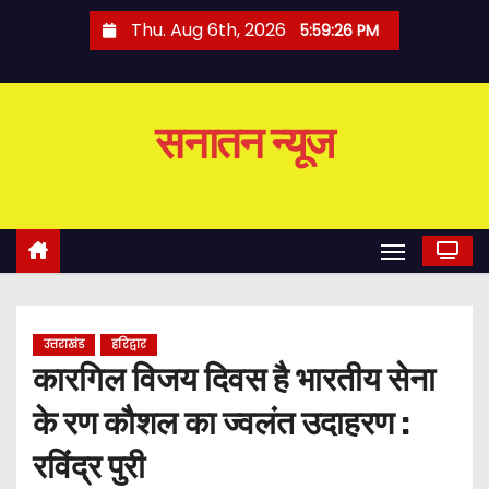
S
Thu. Aug 6th, 2026
5:59:27 PM
k
i
p
सनातन न्यूज
t
o
c
o
n
t
e
उत्तराखंड
हरिद्वार
n
कारगिल विजय दिवस है भारतीय सेना
t
के रण कौशल का ज्वलंत उदाहरण :
रविंद्र पुरी