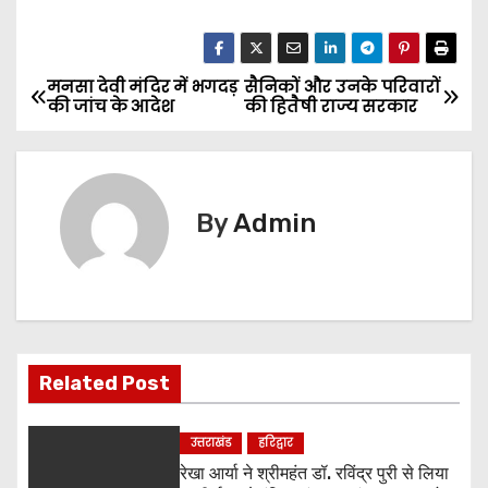
मनसा देवी मंदिर में भगदड़
सैनिकों और उनके परिवारों
P
की जांच के आदेश
की हितैषी राज्य सरकार
o
s
By
Admin
t
n
a
v
Related Post
i
उत्तराखंड
हरिद्वार
g
रेखा आर्या ने श्रीमहंत डॉ. रविंद्र पुरी से लिया