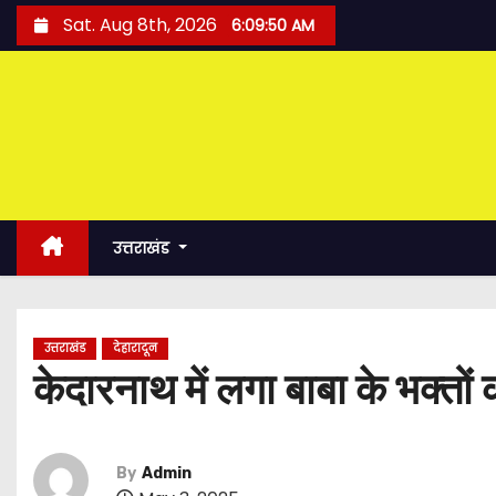
S
Sat. Aug 8th, 2026
6:09:51 AM
k
i
p
t
o
c
o
उत्तराखंड
n
t
e
उत्तराखंड
देहारादून
n
केदारनाथ में लगा बाबा के भक्तों 
t
By
Admin