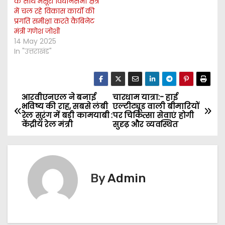
के साथ मसूरी विधानसभा क्षेत्र
में चल रहे विकास कार्यों की
प्रगति समीक्षा करते कैबिनेट
मंत्री गणेश जोशी
14 May 2025
In "उत्तराखंड"
आरवीएनएल ने बनाई
चारधाम यात्रा:- हाई
P
भविष्य की राह, सबसे लंबी
एल्टीट्यूड वाली बीमारियों
रेल सुरंग में बड़ी कामयाबी :
पर चिकित्सा सेवाएं होगी
o
केंद्रीय रेल मंत्री
सुदृढ़ और व्यवस्थित
s
t
By
Admin
n
a