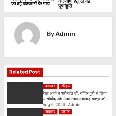
o
कल्याण हेतु दी गई
जा रहे संस्कारों के पाठ
पूर्णाहुति
s
t
n
By
Admin
a
v
i
Related Post
g
a
उत्तराखंड
हरिद्वार
रेखा आर्या ने श्रीमहंत डॉ. रविंद्र पुरी से लिया
t
आशीर्वाद, ओलंपिक संकल्प कांवड़ यात्रा को
मिला संतों का समर्थन
Aug 6, 2026
Admin
i
उत्तराखंड
हरिद्वार