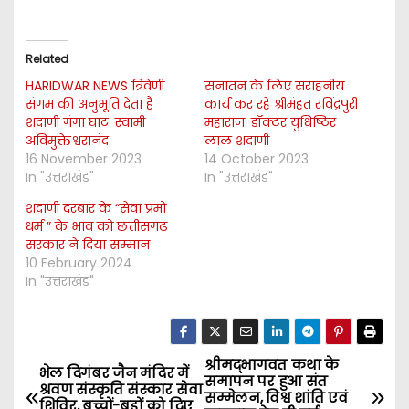
Related
HARIDWAR NEWS त्रिवेणी
सनातन के लिए सराहनीय
संगम की अनुभूति देता है
कार्य कर रहे श्रीमंहत रविंद्रपुरी
शदाणी गंगा घाट: स्वामी
महाराज: डॉक्टर युधिष्ठिर
अविमुक्तेश्वरानंद
लाल शदाणी
16 November 2023
14 October 2023
In "उत्तराखंड"
In "उत्तराखंड"
शदाणी दरबार के “सेवा प्रमो
धर्म ” के भाव को छत्तीसगढ़
सरकार ने दिया सम्मान
10 February 2024
In "उत्तराखंड"
श्रीमद्भागवत कथा के
P
भेल दिगंबर जैन मंदिर में
समापन पर हुआ संत
श्रवण संस्कृति संस्कार सेवा
सम्मेलन, विश्व शांति एवं
शिविर, बच्चों-बड़ों को दिए