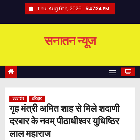
S
Thu. Aug 6th, 2026
5:47:35 PM
k
i
p
सनातन न्यूज
t
o
c
o
n
t
e
उत्तराखंड
हरिद्वार
n
गृह मंत्री अमित शाह से मिले शदाणी
t
दरबार के नवम् पीठाधीश्वर युधिष्ठिर
लाल महाराज