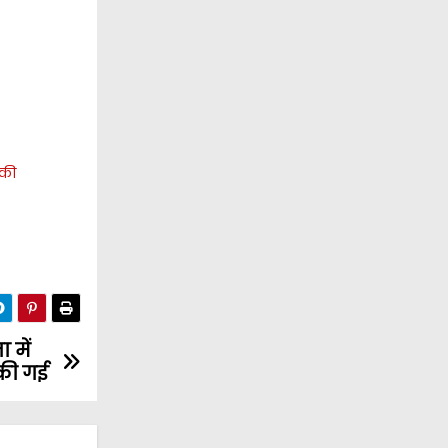
 की
 में
की गई