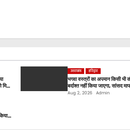
उत्तराखंड
हरिद्वार
या
भगवा वस्त्रों का अपमान किसी भी 
ो मिला
बर्दाश्त नहीं किया जाएगा, सांसद माफी 
श्रीमहंत डॉ. रविंद्र पुरी महाराज
Aug 2, 2026
Admin
 किया