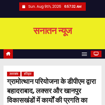
S
Sun. Aug 9th, 2026
6:57:33 AM
k
i
p
सनातन न्यूज
t
o
c
o
n
t
e
उत्तराखंड
हरिद्वार
n
ग्रामोत्थान परियोजना के डीपीएम द्वारा
t
बहादराबाद, लक्सर और खानपुर
विकासखंडों में कार्यों की प्रगति का