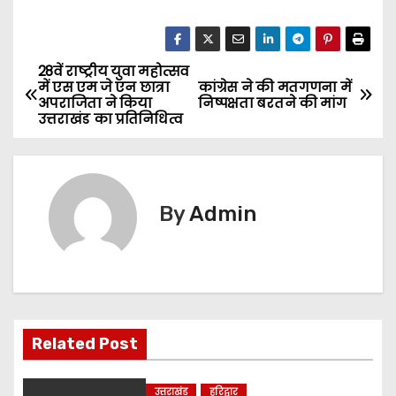
28वें राष्ट्रीय युवा महोत्सव
P
में एस एम जे एन छात्रा
कांग्रेस ने की मतगणना में
अपराजिता ने किया
निष्पक्षता बरतने की मांग
o
उत्तराखंड का प्रतिनिधित्व
s
t
By
Admin
n
a
v
i
Related Post
g
उत्तराखंड
हरिद्वार