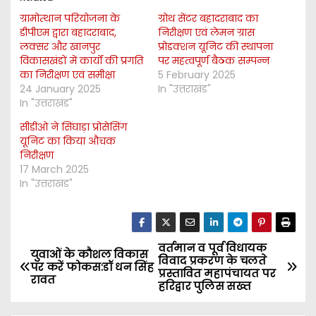
ग्रामोत्थान परियोजना के
ग्रोथ सेंटर बहादराबाद का
डीपीएम द्वारा बहादराबाद,
निरीक्षण एवं लेमन ग्रास
लक्सर और खानपुर
प्रोडक्शन यूनिट की स्थापना
विकासखंडों में कार्यों की प्रगति
पर महत्वपूर्ण बैठक सम्पन्न
का निरीक्षण एवं समीक्षा
5 February 2025
24 January 2025
In "उत्तराखंड"
In "उत्तराखंड"
सीडीओ ने सिंघाड़ा प्रोसेसिंग
यूनिट का किया औचक
निरीक्षण
17 March 2025
In "उत्तराखंड"
वर्तमान व पूर्व विधायक
P
युवाओं के कौशल विकास
विवाद प्रकरण के चलते
पर करें फोकस:डॉ धन सिंह
प्रस्तावित महापंचायत पर
o
रावत
हरिद्वार पुलिस सख्त
s