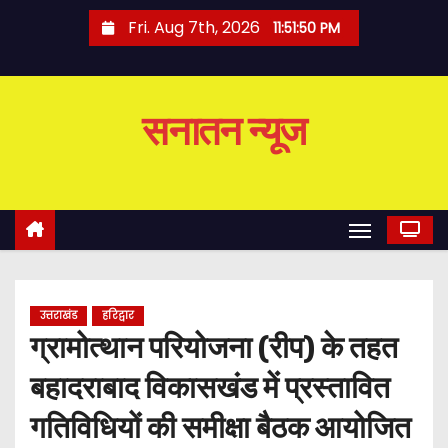
S
Fri. Aug 7th, 2026
11:51:51 PM
k
i
p
सनातन न्यूज
t
o
c
o
n
t
e
उत्तराखंड
हरिद्वार
n
ग्रामोत्थान परियोजना (रीप) के तहत
t
बहादराबाद विकासखंड में प्रस्तावित
गतिविधियों की समीक्षा बैठक आयोजित