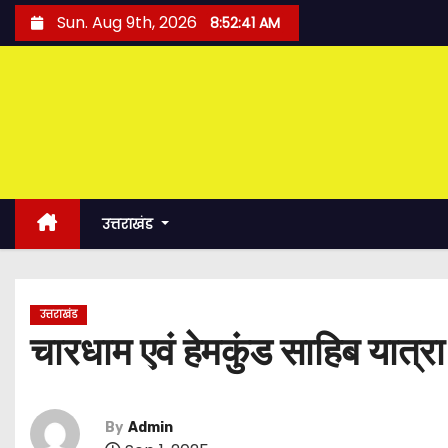
S
Sun. Aug 9th, 2026
8:52:42 AM
k
i
p
t
o
c
o
उत्तराखंड
n
t
e
उत्तराखंड
n
चारधाम एवं हेमकुंड साहिब यात्
t
By
Admin