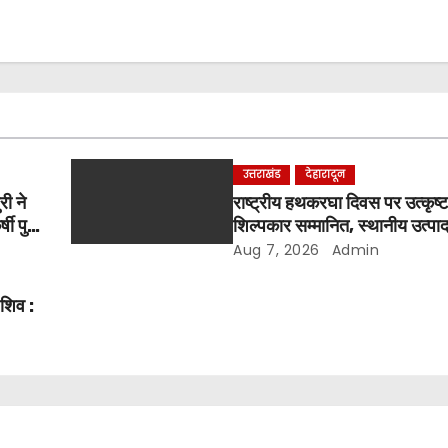
उत्तराखंड
देहारादून
री ने
राष्ट्रीय हथकरघा दिवस पर उत्कृष
षी पुरी
शिल्पकार सम्मानित, स्थानीय उत्पा
आह्वान
Aug 7, 2026
Admin
 शिव :