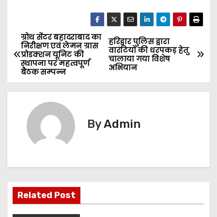
ग्रोथ सेंटर बहादराबाद का
P
हरिद्वार पुलिस द्वारा
निरीक्षण एवं लेमन ग्रास
वारंटियों की धरपकड़ हेतु
प्रोडक्शन यूनिट की
o
चालाया गया विशेष
स्थापना पर महत्वपूर्ण
अभियान
बैठक सम्पन्न
s
t
n
By
Admin
a
v
i
Related Post
g