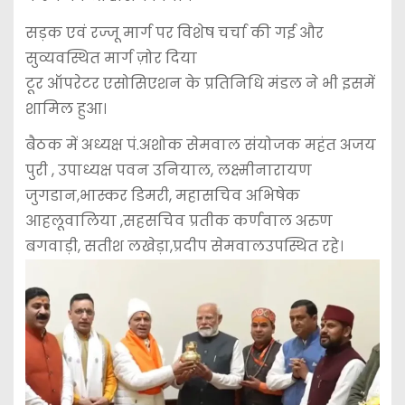
सड़क एवं रज्जू मार्ग पर विशेष चर्चा की गई और
सुव्यवस्थित मार्ग ज़ोर दिया
टूर ऑपरेटर एसोसिएशन के प्रतिनिधि मंडल ने भी इसमें
शामिल हुआ।
बैठक में अध्यक्ष पं.अशोक सेमवाल संयोजक महंत अजय
पुरी , उपाध्यक्ष पवन उनियाल, लक्ष्मीनारायण
जुगडान,भास्कर डिमरी, महासचिव अभिषेक
आहलूवालिया ,सहसचिव प्रतीक कर्णवाल अरुण
बगवाड़ी, सतीश लखेड़ा,प्रदीप सेमवालउपस्थित रहे।