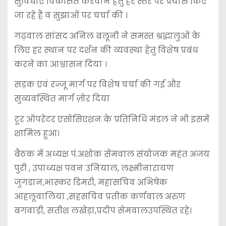
सुविधाएं विकसित करवाने हेतु हर स्तर पर प्रयास किए
जा रहे हैं व सुझाओं पर चर्चा की ।
गढ़वाल सांसद अनिल बलूनी ने समस्त श्रद्धालुओं के
लिए हर स्थान पर दर्शन की व्यवस्था हेतु विशेष प्रबंध
करने का आश्वासन दिया ।
सड़क एवं रज्जू मार्ग पर विशेष चर्चा की गई और
सुव्यवस्थित मार्ग ज़ोर दिया
टूर ऑपरेटर एसोसिएशन के प्रतिनिधि मंडल ने भी इसमें
शामिल हुआ।
बैठक में अध्यक्ष पं.अशोक सेमवाल संयोजक महंत अजय
पुरी , उपाध्यक्ष पवन उनियाल, लक्ष्मीनारायण
जुगडान,भास्कर डिमरी, महासचिव अभिषेक
आहलूवालिया ,सहसचिव प्रतीक कर्णवाल अरुण
बगवाड़ी, सतीश लखेड़ा,प्रदीप सेमवालउपस्थित रहे।