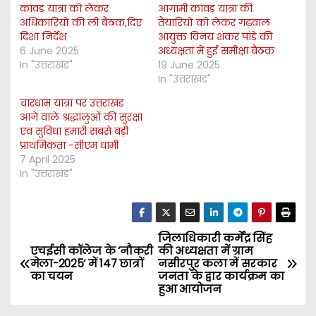
कांवड़ यात्रा को लेकर
आगामी कांवड़ यात्रा की
अधिकारियों की ली बैठक,दिए
तैयारियों को लेकर गढ़वाल
दिशा निर्देश
आयुक्त विनय शंकर पांडे की
6 June 2025
अध्यक्षता में हुई समीक्षा बैठक
In "उत्तराखंड"
19 June 2025
In "उत्तराखंड"
चारधाम यात्रा पर उत्तराखंड
आने वाले श्रद्धालुओं की सुरक्षा
एवं सुविधा हमारी सबसे बड़ी
प्राथमिकता -सीएम धामी
7 April 2025
In "उत्तराखंड"
जिलाधिकारी कर्मेंद्र सिंह
P
एचईसी कॉलेज के ‘नौकरी
की अध्यक्षता में ग्राम
मेला-2025‘ में 147 छात्रों
नसीरपुर कला में सरकार
o
का चयन
जनता के द्वार कार्यक्रम का
हुआ आयोजन
s