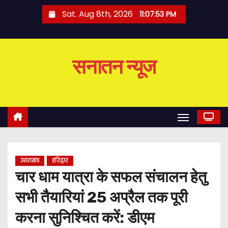
S
Sat. Aug 8th, 2026
11:07:54 PM
k
i
p
सनातन न्यूज
t
o
c
o
n
t
e
उत्तराखंड
हरिद्वार
n
चार धाम यात्रा के सफल संचालन हेतु
t
सभी तैयारियां 25 अप्रैल तक पूरी
करना सुनिश्चित करें: डीएम