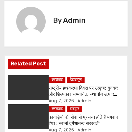
t
n
By
Admin
a
v
i
Related Post
g
a
उत्तराखंड
देहारादून
राष्ट्रीय हथकरघा दिवस पर उत्कृष्ट बुनकर
t
और शिल्पकार सम्मानित, स्थानीय उत्पाद
अपनाने का आह्वान
Aug 7, 2026
Admin
i
उत्तराखंड
हरिद्वार
o
कांवड़ियों की सेवा से प्रसन्न होते हैं भगवान
शिव : स्वामी दुर्गेशानन्द सरस्वती
n
Aug 7, 2026
Admin