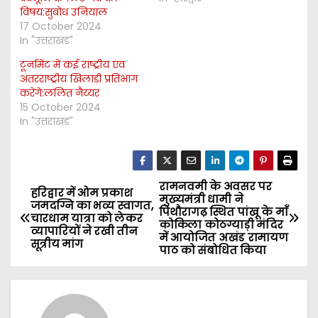
विषय:सुबोध उनियाल
17 October 2024
In "उत्तराखंड"
टूर्नामेंट में कई राष्ट्रीय एंव
अंतरराष्ट्रीय खिलाड़ी प्रतिभाग
करेंगे:ललित नैय्यर
15 October 2024
In "उत्तराखंड"
रामनवमी के अवसर पर
P
हरिद्वार में ओम प्रकाश
मुख्यमंत्री धामी ने
जमदग्नि का भव्य स्वागत,
पिथौरागढ़ स्थित पांखू के माँ
o
चारधाम यात्रा को लेकर
कोकिला कोठग्याड़ी मंदिर
व्यापारियों ने रखी तीन
में आयोजित अखंड रामायण
सूत्रीय मांग
s
पाठ को संबोधित किया
t
n