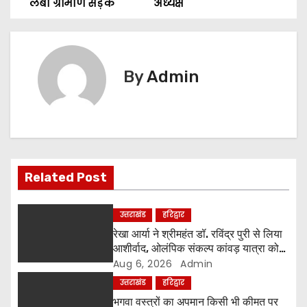
लंबी ग्रामीण सड़कें
अध्यक्ष
o
s
t
By
Admin
n
a
v
Related Post
i
g
उत्तराखंड
हरिद्वार
रेखा आर्या ने श्रीमहंत डॉ. रविंद्र पुरी से लिया
a
आशीर्वाद, ओलंपिक संकल्प कांवड़ यात्रा को
मिला संतों का समर्थन
Aug 6, 2026
Admin
t
उत्तराखंड
हरिद्वार
i
भगवा वस्त्रों का अपमान किसी भी कीमत पर