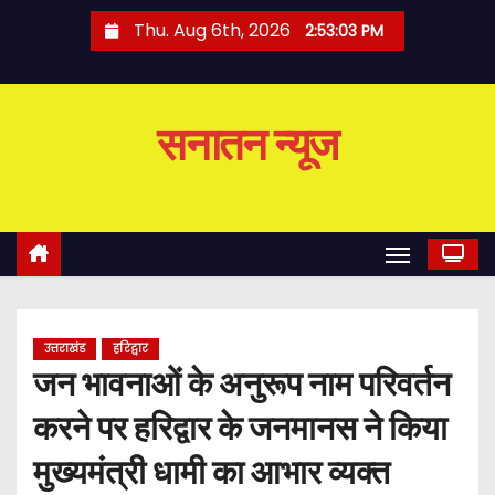
S
Thu. Aug 6th, 2026
2:53:04 PM
k
i
p
सनातन न्यूज
t
o
c
o
n
t
e
उत्तराखंड
हरिद्वार
n
जन भावनाओं के अनुरूप नाम परिवर्तन
t
करने पर हरिद्वार के जनमानस ने किया
मुख्यमंत्री धामी का आभार व्यक्त