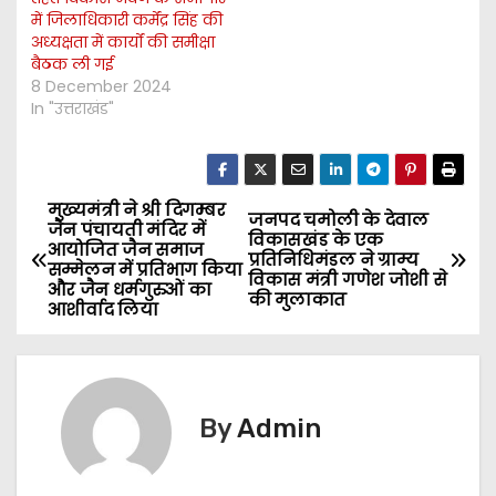
में जिलाधिकारी कर्मेंद्र सिंह की
अध्यक्षता में कार्यों की समीक्षा
बैठक ली गई
8 December 2024
In "उत्तराखंड"
मुख्यमंत्री ने श्री दिगम्बर
P
जनपद चमोली के देवाल
जैन पंचायती मंदिर में
विकासखंड के एक
आयोजित जैन समाज
o
प्रतिनिधिमंडल ने ग्राम्य
सम्मेलन में प्रतिभाग किया
विकास मंत्री गणेश जोशी से
और जैन धर्मगुरुओं का
की मुलाकात
s
आशीर्वाद लिया
t
n
By
Admin
a