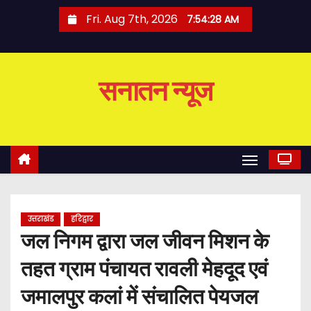
S
Fri. Aug 7th, 2026
7:54:29 AM
k
i
p
सनातन न्यूज
t
o
c
o
n
t
e
उत्तराखंड
हरिद्वार
n
जल निगम द्वारा जल जीवन मिशन के
t
तहत ग्राम पंचायत रावली मेहदूद एवं
जमालपुर कलां में संचालित पेयजल