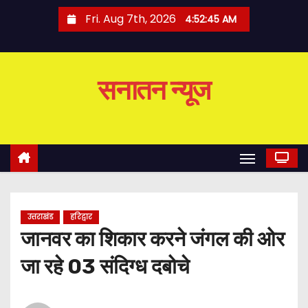
S
Fri. Aug 7th, 2026
4:52:46 AM
k
i
p
सनातन न्यूज
t
o
c
o
n
t
e
उत्तराखंड
हरिद्वार
n
जानवर का शिकार करने जंगल की ओर
t
जा रहे 03 संदिग्ध दबोचे