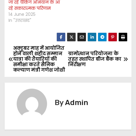
जा रहे चैकिंग अभियान के आ
रहे सकारात्मक परिणाम
14 June 2025
In "उत्तराखंड"
अक्टूबर माह में आयोजित
P
होने वाली शहीद सम्मान
ग्रामोत्थान परियोजना के
यात्रा की तैयारियों की
तहत स्थापित बीज बैंक का
o
समीक्षा करते सैनिक
निरीक्षण
कल्याण मंत्री गणेश जोशी
s
t
n
By
Admin
a
v