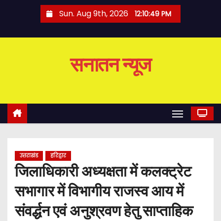
S
Sun. Aug 9th, 2026
12:10:50 PM
k
i
p
सनातन न्यूज
t
o
c
o
n
t
e
उत्तराखंड
हरिद्वार
n
जिलाधिकारी अध्यक्षता में कलक्ट्रेट
t
सभागार में विभागीय राजस्व आय में
संवर्द्धन एवं अनुश्रवण हेतु साप्ताहिक