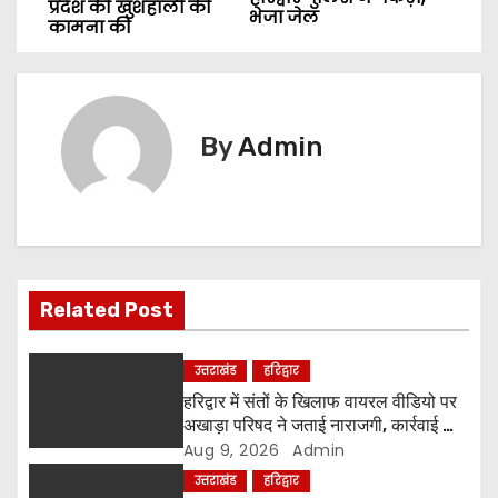
प्रदेश की खुशहाली की
भेजा जेल
s
कामना की
t
n
By
Admin
a
v
i
g
Related Post
a
उत्तराखंड
हरिद्वार
t
हरिद्वार में संतों के खिलाफ वायरल वीडियो पर
अखाड़ा परिषद ने जताई नाराजगी, कार्रवाई की
i
चेतावनी दी
Aug 9, 2026
Admin
उत्तराखंड
हरिद्वार