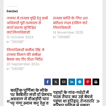
Related
जनपद में राजस्व वृद्धि हेतु सभी
राजस्व प्राप्ति के लिए शत
अधिकारी पूरी तन्मयता से
प्रतिशत लक्ष्य हासिल करे
कार्य करना सुनिश्चित
जिलाधिकारी
करें:जिलाधिकारी
14 November 2025
12 October 2024
In "उत्तराखंड"
In "उत्तराखंड"
जिलाधिकारी कर्मेन्द्र सिंह ने
राजस्व विभाग की समीक्षा
बैठक कर दिए दिशा निर्देश
20 September 2024
In "उत्तराखंड"
कार्तिक पूर्णिमा के मौके
P
पहाड़ों के गांव-गधेरों में
पर कैबिनेट मंत्री डॉ प्रेमचंद
चरस तैयार कर उसे बेचने
अग्रवाल ने वीआईपी घाट
o
पहुंचा था हरिद्वार, तेजतर्रार
पर गंगा स्नान कर देश व
हरिद्वार पुलिस ने पकड़ा,