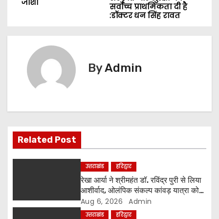
जोशी
s
सर्वोच्च प्राथमिकता दी है
:डॉक्टर धन सिंह रावत
t
n
By
Admin
a
v
i
g
Related Post
a
उत्तराखंड
हरिद्वार
t
रेखा आर्या ने श्रीमहंत डॉ. रविंद्र पुरी से लिया
i
आशीर्वाद, ओलंपिक संकल्प कांवड़ यात्रा को
मिला संतों का समर्थन
Aug 6, 2026
Admin
o
उत्तराखंड
हरिद्वार