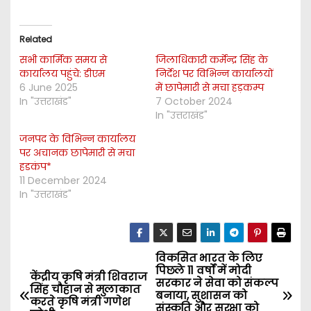
Related
सभी कार्मिक समय से
जिलाधिकारी कर्मेन्द्र सिंह के
कार्यालय पहुंचे: डीएम
निर्देश पर विभिन्न कार्यालयों
6 June 2025
में छापेमारी से मचा हड़कम्प
In "उत्तराखंड"
7 October 2024
In "उत्तराखंड"
जनपद के विभिन्न कार्यालय
पर अचानक छापेमारी से मचा
हडकंप*
11 December 2024
In "उत्तराखंड"
विकसित भारत के लिए
P
पिछले 11 वर्षों में मोदी
केंद्रीय कृषि मंत्री शिवराज
सरकार ने सेवा को संकल्प
o
सिंह चौहान से मुलाकात
बनाया, सुशासन को
करते कृषि मंत्री गणेश
संस्कृति और सुरक्षा को