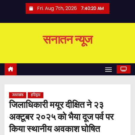
S
Fri. Aug 7th, 2026
7:40:21 AM
k
i
p
सनातन न्यूज
t
o
c
o
n
t
e
उत्तराखंड
हरिद्वार
n
जिलाधिकारी मयूर दीक्षित ने २३
t
अक्टूबर २०२५ को भैया दूज पर्व पर
किया स्थानीय अवकाश घोषित