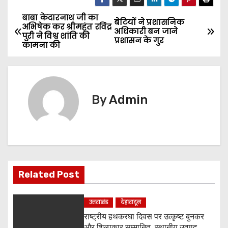
बाबा केदारनाथ जी का
P
बेटियों ने प्रशासनिक
अभिषेक कर श्रीमहंत रविंद्र
अधिकारी बन जाने
पुरी ने विश्व शांति की
o
प्रशासन के गुर
कामना की
s
t
By
Admin
n
a
v
i
Related Post
g
उत्तराखंड
देहारादून
a
राष्ट्रीय हथकरघा दिवस पर उत्कृष्ट बुनकर
और शिल्पकार सम्मानित, स्थानीय उत्पाद