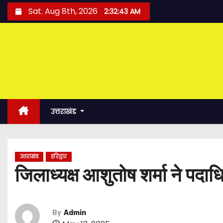
S
Sat. Aug 8th, 2026
2:32:44 AM
k
i
p
t
o
c
o
उत्तराखंड
n
t
e
उत्तराखंड
हरिद्वार
n
जिलाध्यक्ष आशुतोष शर्मा ने पदा
t
By
Admin