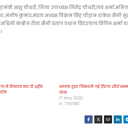
री आशु चौधरी, जिला उपाध्यक्ष जितेंद्र चौधरी,लव शर्मा,अनिल 
रम भुल्लर ,मनीष कुमार,मंडल अध्यक्ष विक्रम सिंह चौहान राकेश सैनी 
अश्विनी कंबोज रीता सैनी प्रताप प्रधान बिंदरपाल विपिन शर्मा 
।
े गंगा में दीपदान कर दी शहीद
भाजपा द्वारा निकाली गई तिरंगा शौर्य सम्
ंजलि
यात्रा
17 May 2025
In "उत्तराखंड"