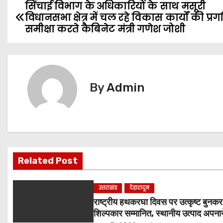
सिंचाई विभाग के अधिकारियों के साथ मसूरी
P
विधानसभा क्षेत्र में चल रहे विकास कार्यों की प्रग
o
समीक्षा करते कैबिनेट मंत्री गणेश जोशी
s
t
By
Admin
n
a
v
i
Related Post
g
उत्तराखंड
देहारादून
a
राष्ट्रीय हथकरघा दिवस पर उत्कृष्ट बुनक
शिल्पकार सम्मानित, स्थानीय उत्पाद अपना
t