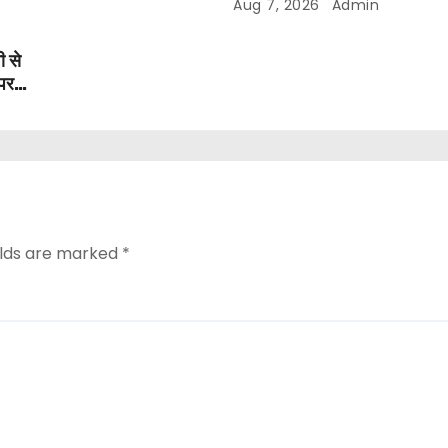
Aug 7, 2026
Admin
ी से
 पर
elds are marked
*