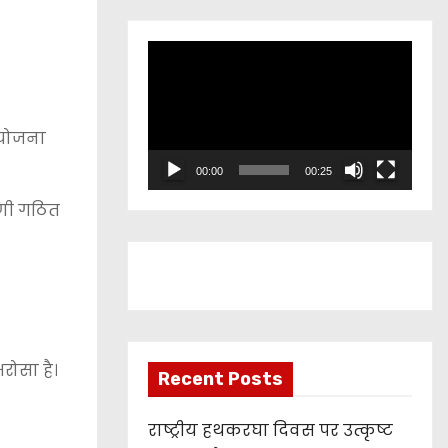
V
i
d
e
 योजना
o
00:00
00:25
P
िणी गठित
l
a
y
e
r
रोसा है।
Recent Posts
राष्ट्रीय हथकरघा दिवस पर उत्कृष्ट