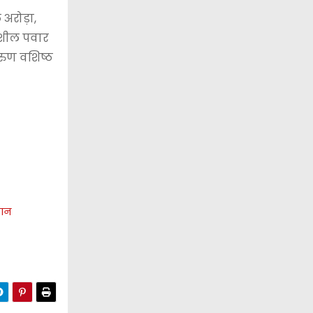
अरोड़ा,
सुशील पवार
वरुण वशिष्ठ
मान