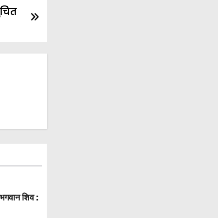
ुचित
ैं भगवान शिव :