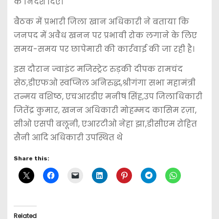
के निर्देश दिए।
बैठक में प्रभारी जिला खान अधिकारी ने बताया कि
जनपद में अवैध खनन पर प्रभावी रोक लगाने के लिए
समय-समय पर छापेमारी की कार्रवाई की जा रही है।
इस दौरान ज्वाइंट मजिस्ट्रेट रुड़की दीपक रामचंद
सेठ,डीएफओ स्वप्निल अनिरुद्ध,श्रीगंगा सभा महामंत्री
तन्मय वशिष्ठ, एचआरडीए मनीष सिंह,उप जिलाधिकारी
जितेंद्र कुमार, खनन अधिकारी मोहम्मद कासिम रज़ा,
सीओ एसपी बलूनी, एआरटीओ नेहा झा,डीसीएम रोहित
सैनी आदि अधिकारी उपस्थित थे
Share this:
Related