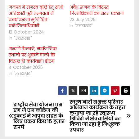
जनपद में राजस्व वृद्धि हेतु सभी
अवैध खनन के विरुद्ध
अधिकारी पूरी तन्मयता से
जिलाधिकारी का सख्त एक्शन
कार्य करना सुनिश्चित
23 July 2025
करें:जिलाधिकारी
In "उत्तराखंड"
12 October 2024
In "उत्तराखंड"
गन्दगी फैलाने, सार्वजनिक
स्थानों पर थूकने वालों के
विरुद्ध हो कार्यवाही। डीएम
4 October 2025
In "उत्तराखंड"
स्वस्थ नारी सशक्त परिवार
P
राष्ट्रीय सेवा योजना एस
अभियान कार्यक्रम के तहत
एम जे एन कॉलेज की
लगाया जा रहे स्वास्थ्य
o
इकाई ने आपदा राहत के
शिविरो में क्षेत्रवासियों का
लिए एकत्र किए 15 हज़ार
किया जा रहा है निःशुल्क
रुपये
s
उपचार