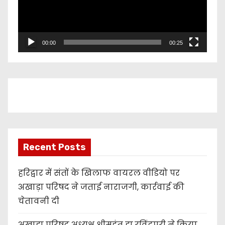
o
P
l
00:00
00:25
a
y
e
r
Recent Posts
हरिद्वार में संतों के खिलाफ वायरल वीडियो पर
अखाड़ा परिषद ने जताई नाराजगी, कार्रवाई की
चेतावनी दी
अखाड़ा परिषद अध्यक्ष श्रीमहंत डा.रविंद्रपुरी ने किया