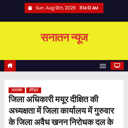
S
Sun. Aug 9th, 2026
11:14:14 AM
k
i
p
सनातन न्यूज
t
o
c
o
n
t
e
उत्तराखंड
हरिद्वार
n
जिला अधिकारी मयूर दीक्षित की
t
अध्यक्षता में जिला कार्यालय में गुरुवार
के जिला अवैध खनन निरोधक दल के