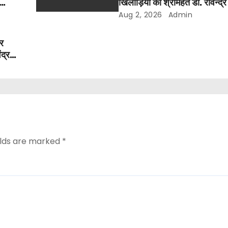
खिलाड़ियों का श्रीमहंत डॉ. रविन्द्र 
सम्मान
Aug 2, 2026
Admin
और
ंद्र
elds are marked
*