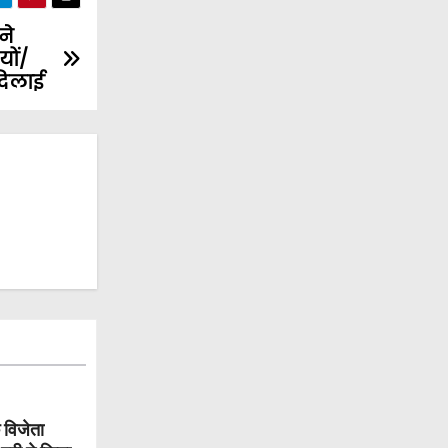
ने
ों/
दिलाई
 विजेता