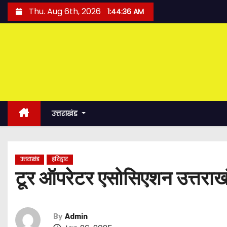
S
Thu. Aug 6th, 2026
1:44:37 AM
k
i
p
t
o
c
o
उत्तराखंड
n
t
e
उत्तराखंड
हरिद्वार
n
टूर ऑपरेटर एसोसिएशन उत्तराखंड
t
By
Admin