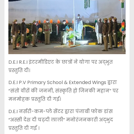
D.E.I R.E.I इंटरमीडिएट के छात्रों ने योगा पर अद्भुत
प्रस्तुति दी।
D.E.I P.V Primary School & Extended Wings द्वारा
“संतो वीरों की जननी, संस्कृति हो जिनकी महान” पर
मनमोहक प्रस्तुति दी गई।
D.E.I नर्सरी-कम-प्ले सेंटर द्वारा पंजाबी फोक डांस
“अस्सी देश दी चढ़दी लाली” मनोरंजनकारी अद्भुद
प्रस्तुति दी गई ।