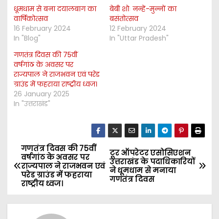
धूमधाम से बना दयालबाग का
बेबी शोः नन्हें-मुन्नों का
वार्षिकोत्सव
बसंतोत्सव
16 February 2024
12 February 2024
In "Blog"
In "Uttar Pradesh"
गणतंत्र दिवस की 75वीं
वर्षगांठ के अवसर पर
राज्यपाल ने राजभवन एवं परेड
ग्राउंड में फहराया राष्ट्रीय ध्वज।
26 January 2025
In "उत्तराखंड"
गणतंत्र दिवस की 75वीं
P
टूर ऑपरेटर एसोसिएशन
वर्षगांठ के अवसर पर
उत्तराखंड के पदाधिकारियों
राज्यपाल ने राजभवन एवं
o
ने धूमधाम से मनाया
परेड ग्राउंड में फहराया
गणतंत्र दिवस
राष्ट्रीय ध्वज।
s
t