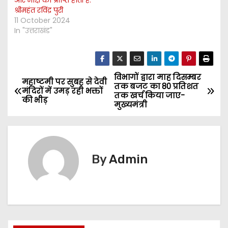
और मोक्ष की प्राप्ति होती है:
श्रीमहंत रविंद्र पुरी
11 October 2024
In "उत्तराखंड"
विभागों द्वारा माह दिसम्बर
P
महाष्टमी पर सुबह से देवी
तक बजट का 80 प्रतिशत
मंदिरों में उमड़ रही भक्तों
तक खर्च किया जाए-
o
की भीड़
मुख्यमंत्री
s
t
By
Admin
n
a
v