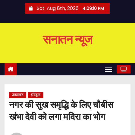
S
Sat. Aug 8th, 2026
4:09:10 PM
k
i
p
सनातन न्यूज
t
o
c
o
n
t
e
उत्तराखंड
हरिद्वार
n
नगर की सुख समृद्धि के लिए चौबीस
t
खंभा देवी को लगा मदिरा का भोग