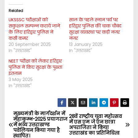
Related
UKSSSC परीक्षाओं को
साल के पहले स्नान पर्व पर
सकुशल सम्पन्न कराये जाने
हरिद्वार पुलिस की चाक चौबंद
के लिए हरिद्वार पुलिस ने
सुरक्षा व्यवस्था पर कड़ी नजर
कसी कमर
नजर
20 September 2025
13 January 2025
In "उत्तराखंड"
In "उत्तराखंड"
NEET परीक्षा को लेकर हरिद्वार
पुलिस ने किए सुरक्षा के पुख्ता
इंतज़ाम
3 May 2025
In "उत्तराखंड"
मुख्यमंत्री के मार्गदर्शन में
P
28वें राष्ट्रीय युवा महोत्सव
महाकुम्भ-2025 प्रयागराज
में एस एम जे एन छात्रा
में भव्य उत्तराखण्ड
o
अपराजिता ने किया
पवेलियन किया गया है
उत्तराखंड का प्रतिनिधित्व
स्थापित।