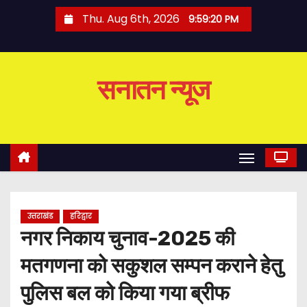
S
Thu. Aug 6th, 2026
9:59:21 PM
k
i
p
सनातन न्यूज
t
o
c
o
n
t
e
उत्तराखंड
हरिद्वार
n
नगर निकाय चुनाव-2025 की
t
मतगणना को सकुशल सम्पन कराने हेतु
पुलिस बल को किया गया ब्रीफ