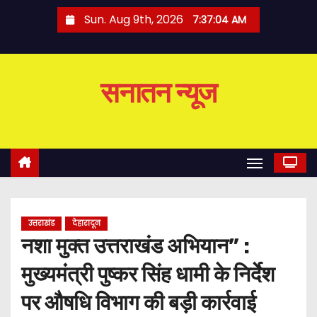
S
Sun. Aug 9th, 2026
7:37:05 AM
k
i
p
सनातन न्यूज
t
o
c
o
n
t
e
उत्तराखंड
देहारादून
n
नशा मुक्त उत्तराखंड अभियान” :
t
मुख्यमंत्री पुष्कर सिंह धामी के निर्देश
पर औषधि विभाग की बड़ी कार्रवाई