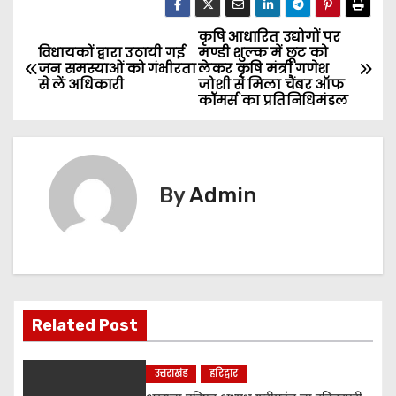
कृषि आधारित उद्योगों पर
P
विधायकों द्वारा उठायी गई
मण्डी शुल्क में छूट को
जन समस्याओं को गंभीरता
लेकर कृषि मंत्री गणेश
o
से लें अधिकारी
जोशी से मिला चैंबर ऑफ
कॉमर्स का प्रतिनिधिमंडल
s
t
n
By
Admin
a
v
i
Related Post
g
a
उत्तराखंड
हरिद्वार