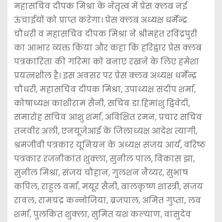
महासचिव दीपक मिश्रा के नेतृत्व में प्रेस क्लब नई
ऊंचाईयों को प्राप्त करेगा। प्रेस क्लब अध्यक्ष धर्मेन्द्र
चौधरी व महासचिव दीपक मिश्रा ने श्रीमहंत रविंद्रपुरी
का आभार व्यक्त किया और कहा कि हरिद्वार प्रेस क्लब
पत्रकारिता की गरिमा को बनाए रखने के लिए हमेशा
प्रयत्नशील है। इस अवसर पर प्रेस क्लब अध्यक्ष धर्मेन्द्र
चौधरी, महासचिव दीपक मिश्रा, उपाध्यक्ष संदीप शर्मा,
कोषाध्यक्ष काशीराम सैनी, सचिव डा.हिमांशु द्विवेदी,
समारोह सचिव आशु शर्मा, अविक्षित रमन, प्रचार सचिव
तनवीर अली, एनयूजेआई के जिलाध्यक्ष आदेश त्यागी,
श्रमजीवी पत्रकार यूनियन के अध्यक्ष संजय आर्य, वरिष्ठ
पत्रकार रजनीकांत शुक्ला, सुनील पाल, विकास झा,
सुनील मिश्रा, संजय चौहान, गुलशन नैय्यर, सुभाष
कपिल, राहुल वर्मा, मयूर सैनी, बालकृष्ण शास्त्री, संजय
रावल, रामचंद्र कन्नोजिया, ब्रजपाल, अमित गुप्ता, लव
शर्मा, पुलकित शुक्ला, सुमित यश कल्याण, वासुदेव