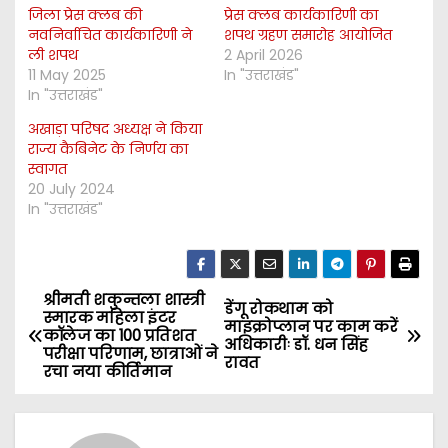
जिला प्रेस क्लब की
प्रेस क्लब कार्यकारिणी का
नवनिर्वाचित कार्यकारिणी ने
शपथ ग्रहण समारोह आयोजित
ली शपथ
2 April 2026
11 May 2025
In "उत्तराखंड"
In "उत्तराखंड"
अखाड़ा परिषद अध्यक्ष ने किया
राज्य कैबिनेट के निर्णय का
स्वागत
20 July 2024
In "उत्तराखंड"
श्रीमती शकुन्तला शास्त्री
P
डेंगू रोकथाम को
स्मारक महिला इंटर
माइक्रोप्लान पर काम करें
कॉलेज का 100 प्रतिशत
o
अधिकारीः डॉ. धन सिंह
परीक्षा परिणाम, छात्राओं ने
रावत
रचा नया कीर्तिमान
s
t