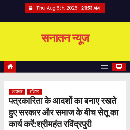
S
Thu. Aug 6th, 2026
2:11:53 AM
k
i
p
सनातन न्यूज
t
o
c
o
n
t
e
उत्तराखंड
हरिद्वार
n
पत्रकारिता के आदर्शो का बनाए रखते
t
हुए सरकार और समाज के बीच सेतू का
कार्य करें:श्रीमहंत रविंद्रपुरी