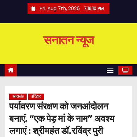
S
Fri. Aug 7th, 2026
7:16:11 PM
k
i
p
सनातन न्यूज
t
o
c
o
n
t
e
उत्तराखंड
हरिद्वार
n
पर्यावरण संरक्षण को जनआंदोलन
t
बनाएं, “एक पेड़ मां के नाम” अवश्य
लगाएं : श्रीमहंत डॉ.रविंद्र पुरी