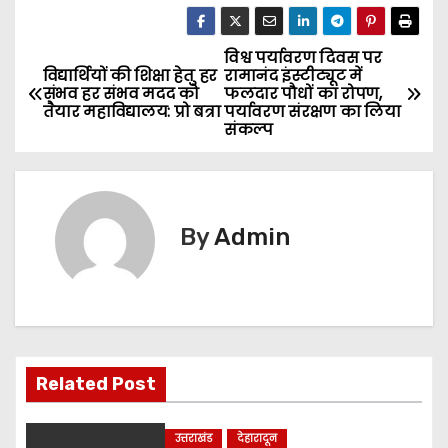
विश्व पर्यावरण दिवस पर
P
विद्यार्थियों की शिक्षा हेतु हर
रामानंद इंस्टीट्यूट में
संभव हर संभव मदद को
फलदार पौधों का रोपण,
o
तैयार महाविद्यालय: प्रो बत्रा
पर्यावरण संरक्षण का लिया
संकल्प
s
t
n
By
Admin
a
v
i
Related Post
g
a
उत्तराखंड
देहारादून