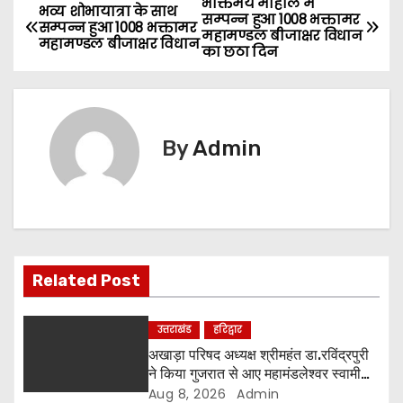
भक्तिमय माहौल में
P
भव्य शोभायात्रा के साथ
सम्पन्न हुआ 1008 भक्तामर
सम्पन्न हुआ 1008 भक्तामर
महामण्डल बीजाक्षर विधान
o
महामण्डल बीजाक्षर विधान
का छठा दिन
s
t
By
Admin
n
a
v
i
Related Post
g
उत्तराखंड
हरिद्वार
a
अखाड़ा परिषद अध्यक्ष श्रीमहंत डा.रविंद्रपुरी
ने किया गुजरात से आए महामंडलेश्वर स्वामी
t
कुर्षी पुरी और भक्तों का स्वागत
Aug 8, 2026
Admin