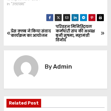
In "उत्तराखंड"
परिवहन मिनिस्ट्रियल
P
प्रेस क्लब ने किया संवाद
कर्मचारी संघ की अध्यक्ष
कार्यक्रम का आयोजन
बनी सुषमा, महामंत्री
o
विनोद
s
t
By
Admin
n
a
v
i
Related Post