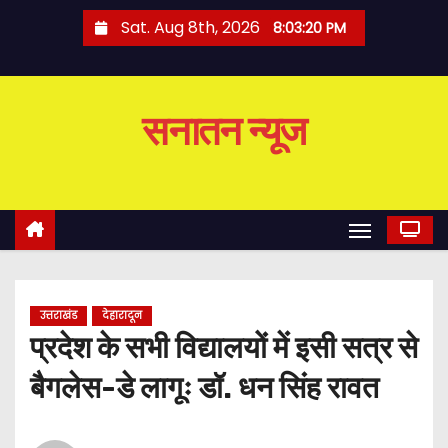
S
Sat. Aug 8th, 2026
8:03:20 PM
k
i
p
सनातन न्यूज
t
o
c
o
n
t
e
उत्तराखंड
देहारादून
n
प्रदेश के सभी विद्यालयों में इसी सत्र से
t
बैगलेस-डे लागूः डॉ. धन सिंह रावत