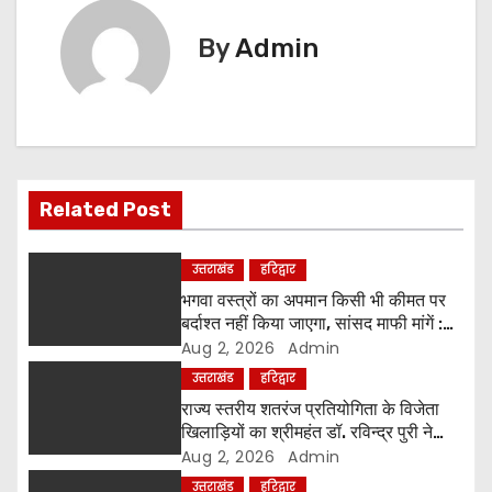
t
By
Admin
n
a
v
i
Related Post
g
उत्तराखंड
हरिद्वार
a
भगवा वस्त्रों का अपमान किसी भी कीमत पर
बर्दाश्त नहीं किया जाएगा, सांसद माफी मांगें :
t
श्रीमहंत डॉ. रविंद्र पुरी महाराज
Aug 2, 2026
Admin
उत्तराखंड
हरिद्वार
i
राज्य स्तरीय शतरंज प्रतियोगिता के विजेता
o
खिलाड़ियों का श्रीमहंत डॉ. रविन्द्र पुरी ने
किया सम्मान
Aug 2, 2026
Admin
n
उत्तराखंड
हरिद्वार