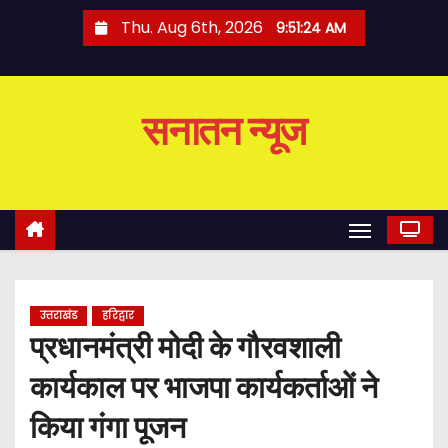
S
Thu. Aug 6th, 2026
9:51:25 AM
k
i
p
सनातन न्यूज
t
o
c
o
n
t
e
उत्तराखंड
हरिद्वार
n
प्रधानमंत्री मोदी के गौरवशाली
t
कार्यकाल पर भाजपा कार्यकर्ताओं ने
किया गंगा पूजन