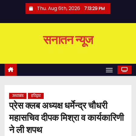
S
Thu. Aug 6th, 2026
7:13:30 PM
k
i
p
सनातन न्यूज
t
o
c
o
n
t
e
उत्तराखंड
हरिद्वार
n
प्रेस क्लब अध्यक्ष धर्मेन्द्र चौधरी
t
महासचिव दीपक मिश्रा व कार्यकारिणी
ने ली शपथ