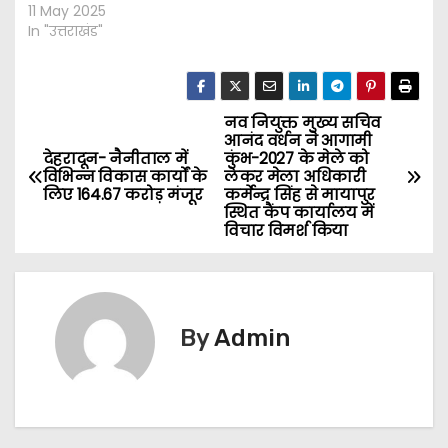
11 May 2025
In "उत्तराखंड"
नव नियुक्त मुख्य सचिव
P
आनंद वर्धन ने आगामी
देहरादून- नैनीताल में
कुंभ-2027 के मेले को
o
विभिन्न विकास कार्यों के
लेकर मेला अधिकारी
लिए 164.67 करोड़ मंजूर
कर्मेन्द्र सिंह से मायापुर
s
स्थित कैंप कार्यालय में
विचार विमर्श किया
t
n
By
Admin
a
v
i