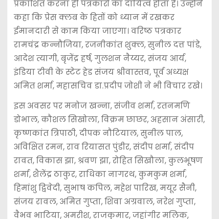
प्रकाशित करना ही पत्रकारों का दायित्व होता है। उन्होंने
कहा कि प्रेस क्लब के हितों को ध्यान में रखकर
ईमानदारी से काम किया जाएगा। वरिष्ठ पत्रकार
रामचंद्र कन्नौजिया, रजनीकांत शुक्ल, सुनील दत्त पांडे,
आदेश त्यागी, बृजेंद्र हर्ष, गुलशन नैय्यर, संजय आर्य,
इंडिया टीवी के स्टेट हेड संजय श्रीवास्तव, पूर्व अध्यक्ष
अमित शर्मा, महासचिव डा.प्रदीप जोशी ने भी विचार रखे।
इस अवसर पर मनोज खन्ना, संजीव शर्मा, रतनमणि
डोभाल, कौशल सिखोला, विक्रम छाछर, अहसान अंसारी,
कृष्णकांत त्रिपाठी, दीपक नौटियाल, सुनील पाल,
अविक्षित रमन, राव रियासत पुंडीर, संदीप शर्मा, संदीप
रावत, विकास झा, श्रवण झा, रोहित सिखौला, कुलभूषण
शर्मा, शैलेंद्र ठाकुर, राधिका नागरथ, कुमकुम शर्मा,
हिमांशु द्विवेदी, सुभाष कपिल, महेश पारिख, मयूर सैनी,
संजय रावल, अमित गुप्ता, शिवा अग्रवाल, नरेश गुप्ता,
वैभव भाटिया, अमरीश, राजकुमार, जहांगीर मलिक,