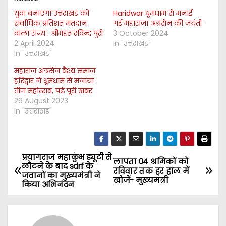
युवा बनाएगा उत्तराखंड को
Haridwar धूमधाम से मनाई
सर्वाधिक प्रतिशत मतदान
गई महाराजा अग्रसेन की जयंती
वाला राज्य : श्रीमहंत रविन्द्र पुरी
3 October 2024
2 April 2024
In "उत्तराखंड"
In "उत्तराखंड"
महाराज अग्रसेन वैश्य समाज
हरिद्वार ने धूमधाम से मनाया
तीज महोत्सव, पढ़े पूरी खबर
29 August 2023
In "उत्तराखंड"
प्रयागराज महाकुंभ ड्यूटी से
P
लापता 04 श्रमिकों को
लौटने के बाद sdrf के
रविवार तक हर हाल में
जवानों का मुख्यमंत्री ने
o
खोजें- मुख्यमंत्री
किया अभिनंदन
s