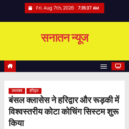
S
Fri. Aug 7th, 2026
7:35:38 AM
k
i
p
सनातन न्यूज
t
o
c
o
n
t
e
उत्तराखंड
हरिद्वार
n
बंसल क्लासेस ने हरिद्वार और रूड़की में
t
विश्वस्तरीय कोटा कोचिंग सिस्टम शुरू
किया